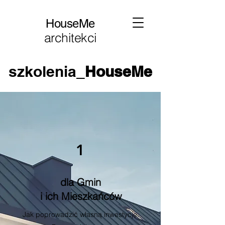
HouseMe
architekci
szkolenia_
HouseMe
1
dla Gmin
i ich Mieszkańców
Jak poprowadzić własną inwestycję.