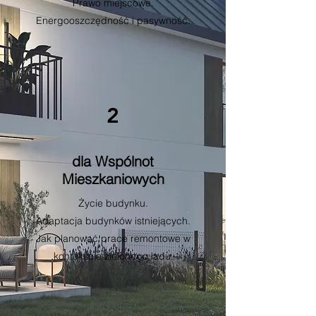
Prawo miejscowe.
Energooszczędność i pasywność.
2
dla Wspólnot
Mieszkaniowych
Życie budynku.
Adaptacja budynków istniejących.
Jak planować prace remontowe w
kontekście zielonego ładu.