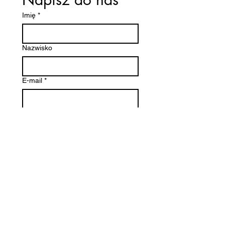
Imię
*
Nazwisko
E-mail
*
Napisz wiadomość
Prześlij
Usługi