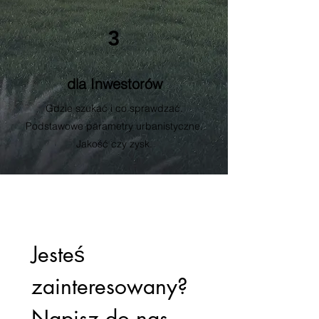
3
dla Inwestorów
Gdzie szukać i co sprawdzać.
Podstawowe parametry urbanistyczne.
Jakość czy zysk.
Jesteś 
zainteresowany? 
Napisz do nas